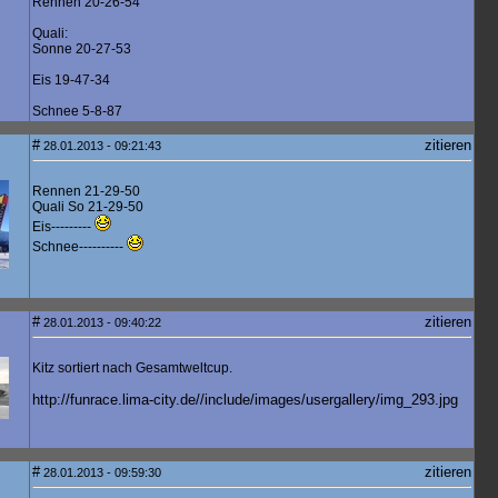
Rennen 20-26-54
Quali:
Sonne 20-27-53
Eis 19-47-34
Schnee 5-8-87
#
zitieren
28.01.2013 - 09:21:43
Rennen 21-29-50
Quali So 21-29-50
Eis---------
Schnee----------
#
zitieren
28.01.2013 - 09:40:22
Kitz sortiert nach Gesamtweltcup.
http://funrace.lima-city.de//include/images/usergallery/img_293.jpg
#
zitieren
28.01.2013 - 09:59:30