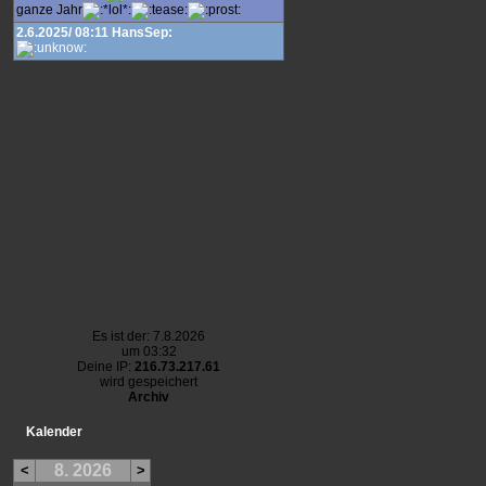
ganze Jahr
2.6.2025/ 08:11 HansSep:
Es ist der: 7.8.2026
um 03:32
Deine IP:
216.73.217.61
wird gespeichert
Archiv
Kalender
8. 2026
<
>