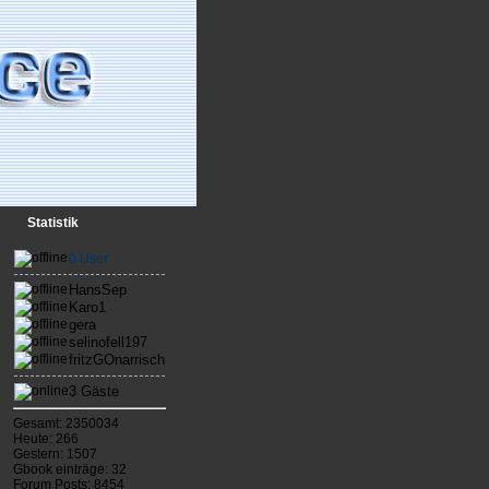
Statistik
0 User
HansSep
Karo1
gera
selinofell197
fritzGOnarrisch
3 Gäste
Gesamt: 2350034
Heute: 266
Gestern: 1507
Gbook einträge: 32
Forum Posts: 8454