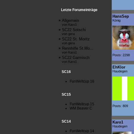
Letzte Forumeinträge
HansSep
»
Allgemein
König
von Karo1
»
SC22 Sotschi
von gera
»
SC22 St. Moritz
von gera
»
Rennhilfe St.Mo...
von Karo1
Posts: 2298
»
SC22 Garmisch
von Karo1
EhKlor
Haudegen
SC16
FunWeltcup 16
SC15
FunWeltcup 15
Posts: 809
WM Beaver C
SC14
Karo1
Haudegen
FunWeltcup 14