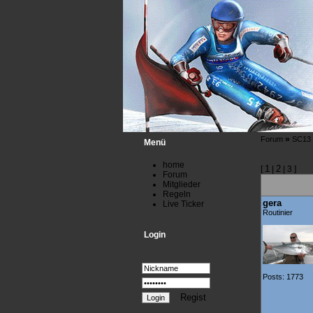
»
Forum
SC13
Menü
home
1
2
[
|
| 3 ]
Forum
Mitglieder
Regeln
gera
Live Ticker
Routinier
Login
Posts: 1773
Regist