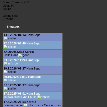
Forum Threads: 458
User: 34
Online: 11
Online sind:
... mehr
Shoutbox
13.6.2026/ 04:14 HansSep:
12.5.2026/ 07:49 HansSep:
7.4.2026/ 22:32 Karo1:
Hallo Hans
23.3.2026/ 11:24 HansSep:
29.1.2026/ 08:27 HansSep:
20.10.2025/ 14:12 HansSep:
6.10.2025/ 06:37 HansSep:
27.9.2025/ 08:01 HansSep:
Jo owa sowos von Pause
17.6.2025/ 21:54 Karo1:
Sommerpause
nur da Gera übt des