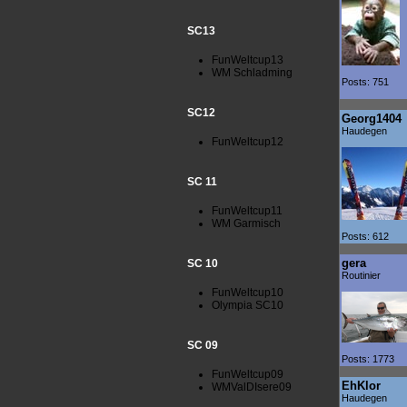
SC13
FunWeltcup13
WM Schladming
Posts: 751
SC12
Georg1404
Haudegen
FunWeltcup12
SC 11
FunWeltcup11
WM Garmisch
Posts: 612
gera
SC 10
Routinier
FunWeltcup10
Olympia SC10
SC 09
Posts: 1773
FunWeltcup09
EhKlor
WMValDIsere09
Haudegen