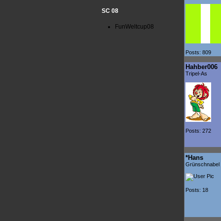
SC 08
FunWeltcup08
Posts: 809
Hahber006
Tripel-As
Posts: 272
*Hans
Grünschnabel
Posts: 18