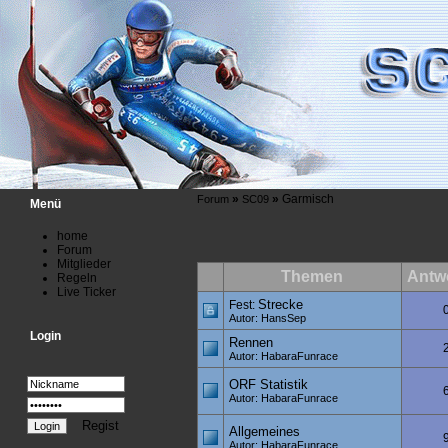
»
»
Garmisch
Forum
SC09
Menü
home
Forum
Mitglieder
Themen
Antw
Regeln
Live Ticker
Strecke
Fest:
Autor: HansSep
Login
Rennen
Autor: HabaraFunrace
ORF Statistik
Autor: HabaraFunrace
Regist
Allgemeines
Autor: HabaraFunrace