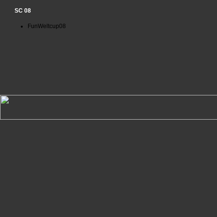
SC 08
FunWeltcup08