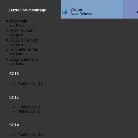
Wetter
Letzte Forumeinträge
Autor: Wimmerl
»
Allgemein
von Karo1
»
SC22 Sotschi
von gera
»
SC22 St. Moritz
von gera
»
Rennhilfe St.Mo...
von Karo1
»
SC22 Garmisch
von Karo1
SC16
FunWeltcup 16
SC15
FunWeltcup 15
WM Beaver C
SC14
FunWeltcup 14