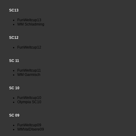
SC13
FunWeltcup13
WM Schladming
SC12
FunWeltcup12
SC 11
FunWeltcup11
WM Garmisch
SC 10
FunWeltcup10
Olympia SC10
SC 09
FunWeltcup09
WMValDIsere09