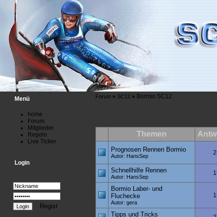
»
»
Bormio SC12
Forum
SC12
Menü
home
Forum
Mitglieder
Themen
Antw
Regeln
Live Ticker
Prognosen Rennen Bormio
2
Autor: HansSep
Login
Schnellhilfe Rennen
1
Autor: HansSep
Bormio Laber- und
1
Fluchecke
Autor: gera
Regist
Tipps und Tricks