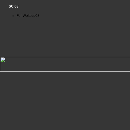
SC 08
FunWeltcup08