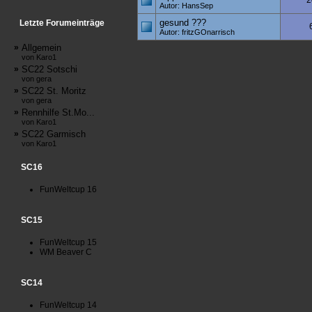
2
Autor: HansSep
gesund ???
Letzte Forumeinträge
Autor: fritzGOnarrisch
»
Allgemein
von Karo1
»
SC22 Sotschi
von gera
»
SC22 St. Moritz
von gera
»
Rennhilfe St.Mo...
von Karo1
»
SC22 Garmisch
von Karo1
SC16
FunWeltcup 16
SC15
FunWeltcup 15
WM Beaver C
SC14
FunWeltcup 14