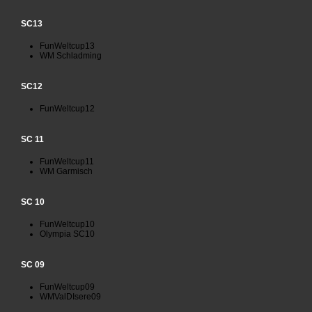
SC13
FunWeltcup13
WM Schladming
SC12
FunWeltcup12
SC 11
FunWeltcup11
WM Garmisch
SC 10
FunWeltcup10
Olympia SC10
SC 09
FunWeltcup09
WMValDIsere09