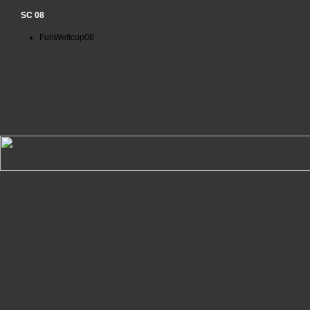
SC 08
FunWeltcup08