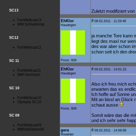
SC13
Zuletzt modifiziert vo
FunWeltcup13
EhKlor
#
08.02.2011 - 11:29:48
WM Schladming
Haudegen
ja manche Tore kann 
SC12
liegt des maxl nur we
des war aber schon im
FunWeltcup12
schon seit ich den dr
Posts: 809
SC 11
EhKlor
#
09.02.2011 - 14:01:15
FunWeltcup11
Haudegen
WM Garmisch
Also ich freu mich ec
SC 10
erwarten das es endlich
Ich hoffe auf Sonne un
FunWeltcup10
Mit an bissl an Glück r
Olympia SC10
schaut ausse
Posts: 809
Somit wäre das die mi
SC 09
und ich sehr sehr hap
FunWeltcup09
WMValDIsere09
gera
#
09.02.2011 - 14:06:58
Routinier