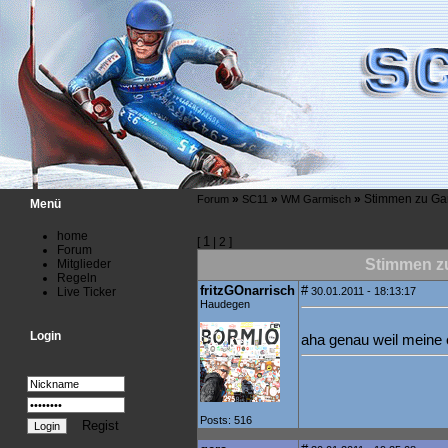
»
»
»
Stimmen zu Ga
Forum
SC11
WM Garmisch
Menü
home
1
[
| 2 ]
Forum
Stimmen z
Mitglieder
Regeln
fritzGOnarrisch
#
Live Ticker
30.01.2011 - 18:13:17
Haudegen
Login
aha genau weil meine e
Posts: 516
Regist