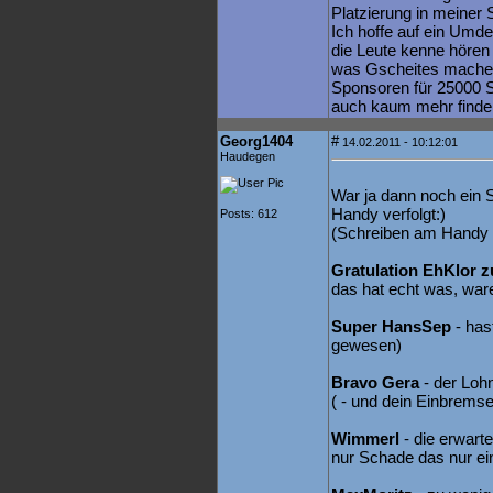
Platzierung in meiner 
Ich hoffe auf ein Umde
die Leute kenne hören 
was Gscheites mache
Sponsoren für 25000 S
auch kaum mehr finde
Georg1404
#
14.02.2011 - 10:12:01
Haudegen
War ja dann noch ein 
Handy verfolgt:)
Posts: 612
(Schreiben am Handy i
Gratulation EhKlor z
das hat echt was, war
Super HansSep
- has
gewesen)
Bravo Gera
- der Lohn
( - und dein Einbremse
Wimmerl
- die erwarte
nur Schade das nur ei