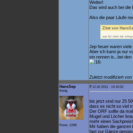
Wetter!
Das wird auch bei die 
Also die paar Läufe no
Zitat von HansS
war für viele die erfog
Jep heuer waren viele 
Aber ich kann ja nur v
ein rennen is...bei de
Zuletzt modifiziert vo
HansSep
#
12.02.2011 - 14:10:02
König
bis jetzt sind nur 25 
dass es nicht so viel 
Der ORF sollte da mal
Mugel und Löcher brau
mehr einen Sachpreis!
Posts: 2298
Mir haben die ganzen
fast zur Gänze genom