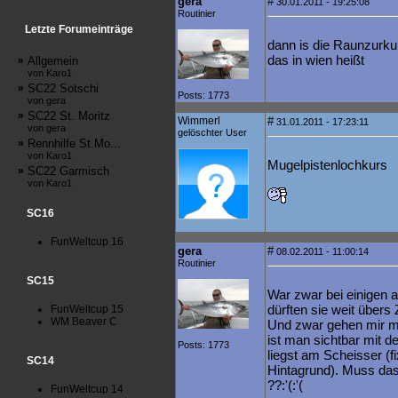
gera
#
30.01.2011 - 19:25:08
Routinier
Letzte Forumeinträge
dann is die Raunzurku
das in wien heißt
»
Allgemein
von Karo1
»
SC22 Sotschi
Posts: 1773
von gera
»
SC22 St. Moritz
Wimmerl
#
31.01.2011 - 17:23:11
von gera
gelöschter User
»
Rennhilfe St.Mo...
von Karo1
Mugelpistenlochkurs
»
SC22 Garmisch
von Karo1
SC16
FunWeltcup 16
gera
#
08.02.2011 - 11:00:14
Routinier
SC15
War zwar bei einigen a
dürften sie weit übers
FunWeltcup 15
WM Beaver C
Und zwar gehen mir m
ist man sichtbar mit d
Posts: 1773
liegst am Scheisser (f
SC14
Hintagrund). Muss das
??:'(:'(
FunWeltcup 14