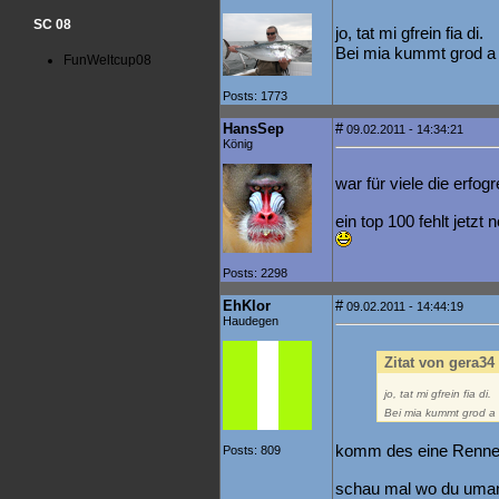
SC 08
jo, tat mi gfrein fia di.
Bei mia kummt grod a 
FunWeltcup08
Posts: 1773
HansSep
#
09.02.2011 - 14:34:21
König
war für viele die erfog
ein top 100 fehlt jetzt
Posts: 2298
EhKlor
#
09.02.2011 - 14:44:19
Haudegen
Zitat von gera34
jo, tat mi gfrein fia di.
Bei mia kummt grod a 
komm des eine Renne
Posts: 809
schau mal wo du umana