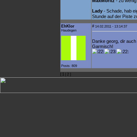
MaxMoritz
- zu wenig
Lady
- Schade, hab eig
Stunde auf der Piste 
EhKlor
#
14.02.2011 - 13:14:37
Haudegen
Danke georg, dir auch a
Garmisch!
Posts: 809
1
[
| 2 ]