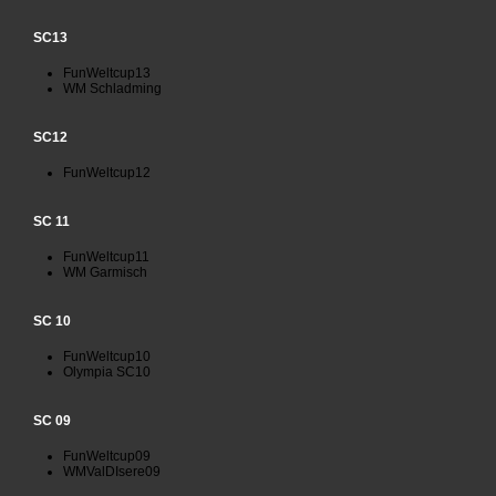
SC13
FunWeltcup13
WM Schladming
SC12
FunWeltcup12
SC 11
FunWeltcup11
WM Garmisch
SC 10
FunWeltcup10
Olympia SC10
SC 09
FunWeltcup09
WMValDIsere09