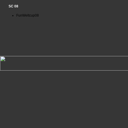
SC 08
FunWeltcup08