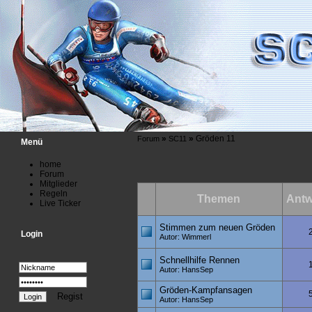
»
»
Gröden 11
Forum
SC11
Menü
home
Forum
Mitglieder
Regeln
Themen
Antw
Live Ticker
Stimmen zum neuen Gröden
Login
Autor: Wimmerl
Schnellhilfe Rennen
Autor: HansSep
Gröden-Kampfansagen
Regist
Autor: HansSep