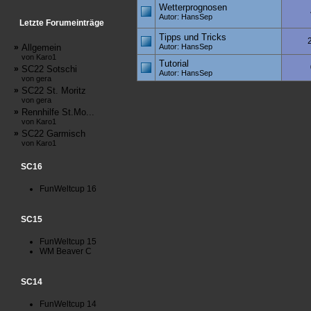
Wetterprognosen
Autor: HansSep
Letzte Forumeinträge
Tipps und Tricks
»
Allgemein
Autor: HansSep
von Karo1
Tutorial
»
SC22 Sotschi
Autor: HansSep
von gera
»
SC22 St. Moritz
von gera
»
Rennhilfe St.Mo...
von Karo1
»
SC22 Garmisch
von Karo1
SC16
FunWeltcup 16
SC15
FunWeltcup 15
WM Beaver C
SC14
FunWeltcup 14